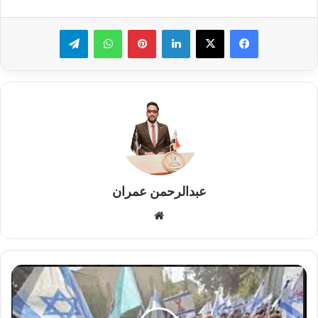
لينكدإن
بينتيريست
واتساب
تيلقرام
عبدالرحمن عمران
موقع
الويب
اللواء
رضا
يعقوب
يتابع