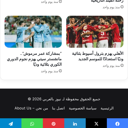
رحلة أنفيلد التاريخية
منذ يوم واحد
منذ يوم واحد
الأهلي يهزم بترول أسيوط بثنائية
“بمشاركة عمر مرموش”..
وديًا استعدادًا للموسم الجديد
مانشستر سيتي يهزم نجوم الدوري
الكوري بثلاثية وديًا
منذ يوم واحد
منذ يوم واحد
جميع الحقوق محفوظة لـ نيوز بالعربي 2026 ©
الرئيسية
سياسة الخصوصية
اتصل بنا
من نحن – About Us