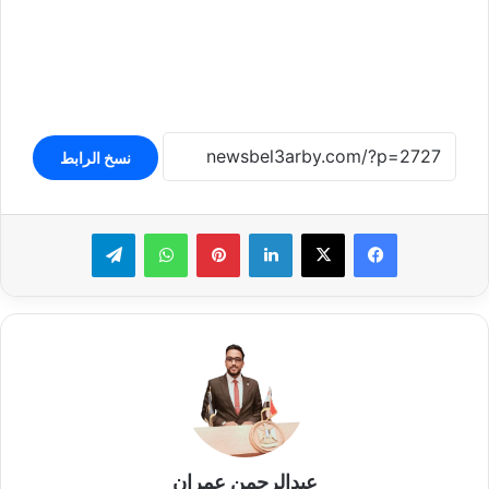
نسخ الرابط
لينكدإن
بينتيريست
واتساب
تيلقرام
عبدالرحمن عمران