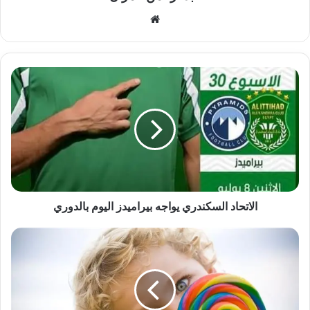
موقع
الويب
الاتحاد
السكندري
يواجه
بيراميدز
اليوم
بالدوري
الاتحاد السكندري يواجه بيراميدز اليوم بالدوري
حافظ
على
مناعة
طفلك..
بالابتعاد
عن