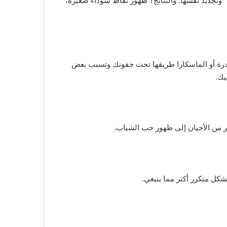
وتجديد نفسها. والنتائج؟ ظهور نقاط سوداء صغيرة،
لبودرة أو الماسكارا طريقها تحت جفونك وتسبب بعض
يك.
ير من الأحيان إلى ظهور حب الشباب.
كل متكرر أكثر مما ينبغي.