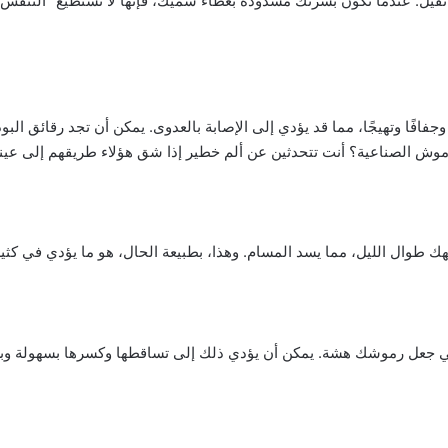
قيل. عندما تكون بشرتك مسدودة بغطاء سميك، فإنها لا تستطيع “التنفس” 
جفافًا وتهيجًا، مما قد يؤدي إلى الإصابة بالعدوى. يمكن أن تجد رقائق ا
الرموش الصناعية؟ أنت تتحدثين عن ألم خطير إذا شق هؤلاء طريقهم إلى عين
هك طوال الليل، مما يسد المسام. وهذا، بطبيعة الحال، هو ما يؤدي في كث
في جعل رموشك هشة. يمكن أن يؤدي ذلك إلى تساقطها وكسرها بسهولة وبش