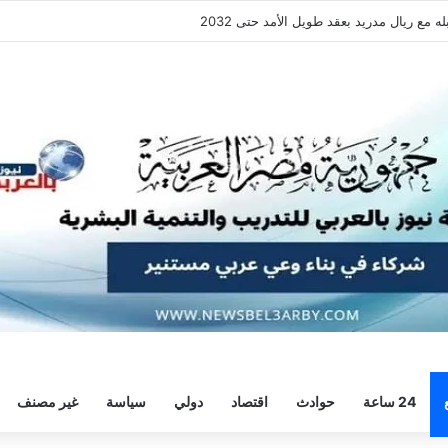
فقة هيثم حسن.. واللاعب يُرحب
24 ساعة
حوادث
اقتصاد
دولي
سياسة
غير مصنف