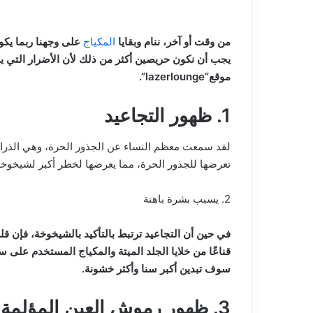
من وقت أو آخر، ننام وبقايا
المكياج
على وجهنا ربما يكون
يجب أن نكون حريصين أكثر من ذلك لأن الأضرار التي يس
موقع”lazerlounge”.
1. ظهور التجاعيد
لقد سمعت معظم النساء عن الجذور الحرة، وهي الذر
تعرضها للجذور الحرة، مما يعرضها لخطر أكبر لشيخوخة 
2. يسبب بشرة باهتة
في حين أن التجاعيد ترتبط بالتأكيد بالشيخوخة، فإن ق
قناعًا من خلايا الجلد الميتة والمكياج المستخدم عل
سوف تبدين أكبر سنا وأكثر خشونة.
3. ظهور رموش العين المؤلمة