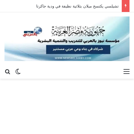
تشيلسي يكتسح ميلان بثلاثية نظيفة في ودية جاكرتا
القائمة
بح
الوضع ا