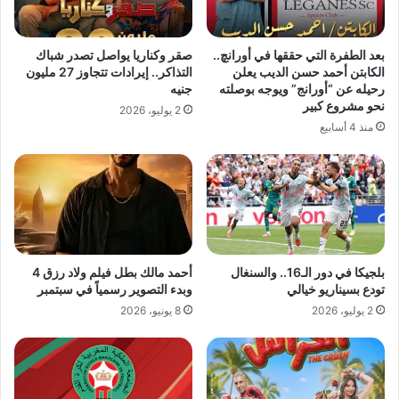
بعد الطفرة التي حققها في أورانچ..
صقر وكناريا يواصل تصدر شباك
الكابتن أحمد حسن الديب يعلن
التذاكر.. إيرادات تتجاوز 27 مليون
رحيله عن “أورانج” ويوجه بوصلته
جنيه
نحو مشروع كبير
2 يوليو، 2026
منذ 4 أسابيع
بلجيكا في دور الـ16.. والسنغال
أحمد مالك بطل فيلم ولاد رزق 4
تودع بسيناريو خيالي
وبدء التصوير رسمياً في سبتمبر
2 يوليو، 2026
8 يونيو، 2026