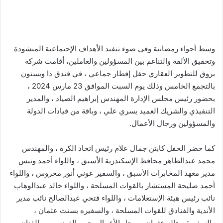
وسط أجواء رمضانية وفي ضوء تنفيذ الأهداف الإجتماعية المنشودة
وتحقيق الألفة والتناغم بين المسؤولين والعاملين، أقامت شركة
بروق للتطوير العقاري حفل إفطار جماعي ، في فندق ذا ويستون
بالتجمع الخامس وذلك يوم السبت الموافق 23 مارس 2024 ،
بحضور رئيس مجلس الإدارة المهندس إبراهيم الصياد ، والمدير
التنفيذي والشريك العميد يسري علي ، وباقة من قيادات الدولة
والمسؤولين ورجال الأعمال.
كما حضر الحفل كابتن جمال علام رئيس اتحاد الكرة ، والمهندس
محمد عبدالظاهر محافظ الإسكندرية الأسبق ، واللواء أحمد ونيس
مدير معهد المخابرات الأسبق ، والسفير عوني أنور محروس ، واللواء
أحمد صليحة المستشار بالقوات المسلحة ، واللواء خالد عبدالوهاب
نائب رئيس هيئة الإستعلامات ، واللواء فتحي عبدالصالح نائب مدير
الأندية والفنادق للقوات المسلحة ، والسفيره بسنت عثمان ،
والسفيرة ، هاله عثمان ، ورجل الأعمال يحيى الفرنسي ، والفنان