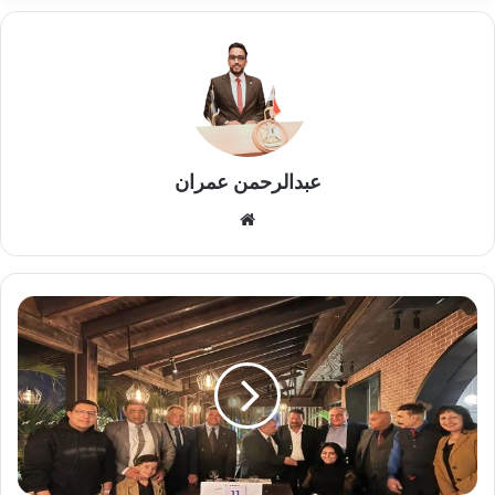
عبدالرحمن عمران
موقع
الويب
عالم
من
اللحظات
العائلية
في
مدينة
الملك
عبدالله
الإقتصادية