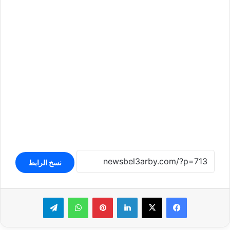
نسخ الرابط
لينكدإن
بينتيريست
واتساب
تيلقرام