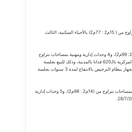
، عن طرح 14 محلاُ تجارياً وصيدلية بمساحات تتراوح من ( 15م2 : 77م2) بالأحياء السكنية، الثالث
، أنه تم طرح 11 محلاً تجارياً، بمساحات تتراوح من (14م2: 99م2)، و4 وحدات إدارية ومهنية بمساحات تتراوح
من (31م2 : 63م2) بالمناطق المختلفة بالمدينة، وقطعة أرض مقام عليها مخبز شامل المعدات والآلات وسور، بمنطقة الخدمات المركزية بالـ620 فدانا بالمدينة، وذلك للبيع بجلسة
مزاد علني ستعقد يوم الأحد الموافق 25/8/2024، بجانب طرح منفذ خدمة المواطنين ” تصوير مستندات وكافيتريا ” داخل مبنى الجهاز بنظام الترخيص بالانتفاع لمدة 3 سنوات بجلسة
وأشار المهندس المهندس أحمد عبد الجابر، رئيس جهاز تنمية مدينة بني سويف الجديدة، إلى أنه تم طرح 11محلاً تجارياً، وصيدلية بمساحات تتراوح من (14م2 : 98م2)، و5 وحدات إدارية