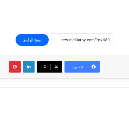
نسخ الرابط
لينكدإن
بينتير
فيسبوك
‫X