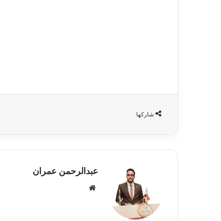
شاركها
عبدالرحمن عمران
موقع
الويب