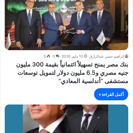
إبراهيم حسن عبدالرازق
10 مايو، 2026
0
5
بنك مصر يمنح تسهيلاً ائتمانياً بقيمة 300 مليون
جنيه مصري و6.5 مليون دولار لتمويل توسعات
مستشفى “أندلسية المعادي”
أكمل القراءة »