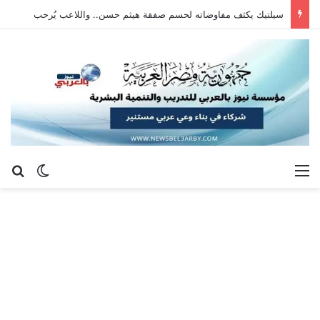
سيلتيك يكثف مفاوضاته لحسم صفقة هيثم حسن.. واللاعب يُرحب
القائمة
بح
الوضع ا