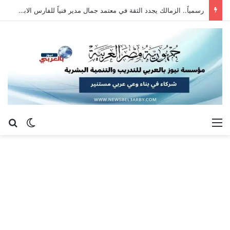
رسمياً.. الزمالك يجدد الثقة في معتمد جمال مدير فنياً للفارس الابيض
القائمة
بح
الوضع ا