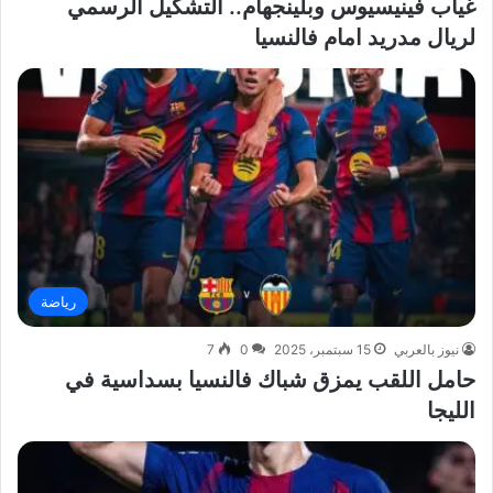
غياب فينيسيوس وبلينجهام.. التشكيل الرسمي
لريال مدريد امام فالنسيا
رياضة
نيوز بالعربي
15 سبتمبر، 2025
0
7
حامل اللقب يمزق شباك فالنسيا بسداسية في
الليجا