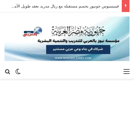
فينيسيوس جونيور يحسم مستقبله مع ريال مدريد بعقد طويل الأمد حتى 2032
القائمة
بح
الوضع ا