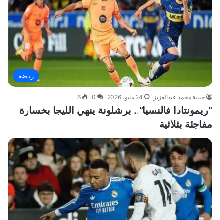
رياضة
حبيبة محمد عبدالعزيز
24 مايو، 2026
0
6
“ريمونتادا فالنسيا”.. برشلونة ينهي الليجا بخسارة
مفاجئة بثلاثية