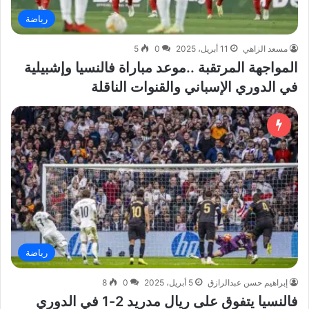
رياضة
مسعد الزاهي
11 أبريل، 2025
0
5
المواجهة المرتقبة ..موعد مباراة فالنسيا وإشبيلية
في الدوري الإسباني والقنوات الناقلة
رياضة
إبراهيم حسن عبدالرازق
5 أبريل، 2025
0
8
فالنسيا يتفوق على ريال مدريد 2-1 في الدوري