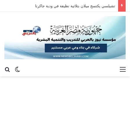
تشيلسي يكتسح ميلان بثلاثية نظيفة في ودية جاكرتا
القائمة
بح
الوضع ا