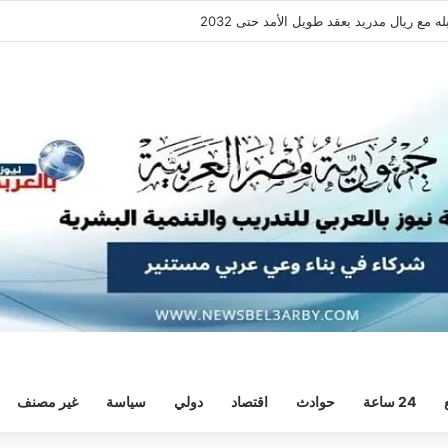
فقة هيثم حسن.. واللاعب يُرحب
24 ساعة
حوادث
اقتصاد
دولي
سياسة
غير مصنف