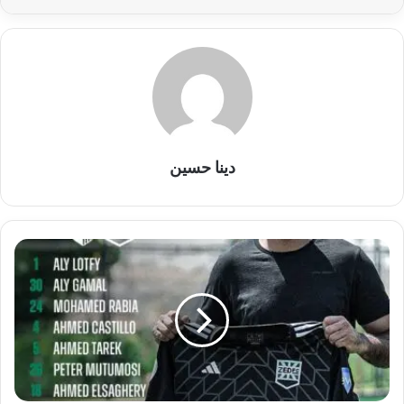
دينا حسين
شوقي
يُعلن
عن
التشكيل
الرسمي
لفريق
زد
أمام
المقاولون