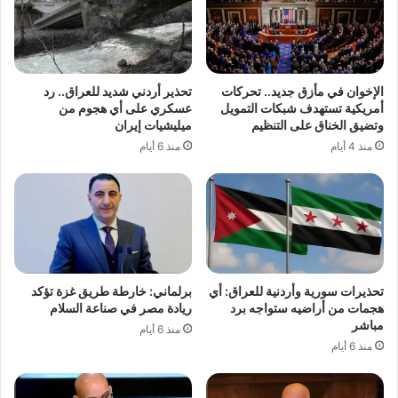
الإخوان في مأزق جديد.. تحركات
تحذير أردني شديد للعراق.. رد
أمريكية تستهدف شبكات التمويل
عسكري على أي هجوم من
وتضيق الخناق على التنظيم
ميليشيات إيران
منذ 4 أيام
منذ 6 أيام
تحذيرات سورية وأردنية للعراق: أي
برلماني: خارطة طريق غزة تؤكد
هجمات من أراضيه ستواجه برد
ريادة مصر في صناعة السلام
مباشر
منذ 6 أيام
منذ 6 أيام