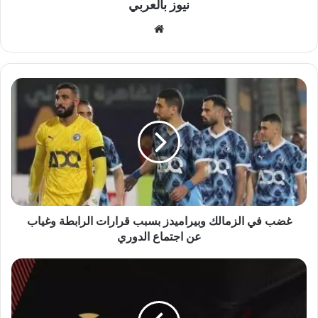
نيوز بالعربي
موقع
الويب
غضب
في
الزمالك
وبيراميدز
بسبب
قرارات
الرابطة
وغياب
عن
اجتماع
غضب في الزمالك وبيراميدز بسبب قرارات الرابطة وغياب
الدوري
عن اجتماع الدوري
رابطة
الأندية
تناقش
مصير